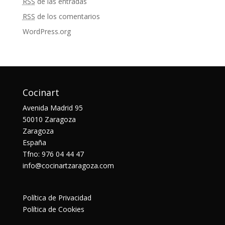
RSS
de las entradas
RSS
de los comentarios
WordPress.org
Cocinart
Avenida Madrid 95
50010 Zaragoza
Zaragoza
España
Tfno: 976 04 44 47
info@cocinartzaragoza.com
Política de Privacidad
Política de Cookies