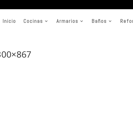
Inicio
Cocinas
Armarios
Baños
Refo
1300×867