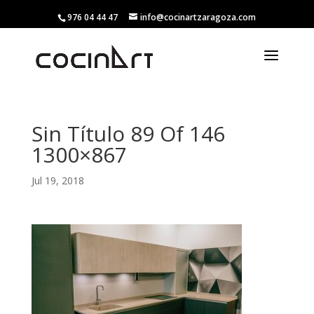
976 04 44 47
info@cocinartzaragoza.com
Sin Título 89 Of 146
1300×867
Jul 19, 2018