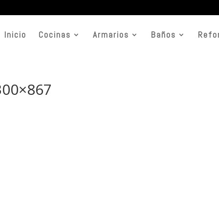
Inicio
Cocinas
Armarios
Baños
Refo
1300×867