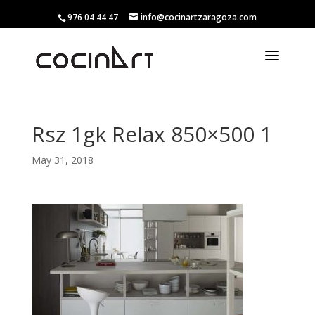
976 04 44 47
info@cocinartzaragoza.com
Rsz 1gk Relax 850×500 1
May 31, 2018