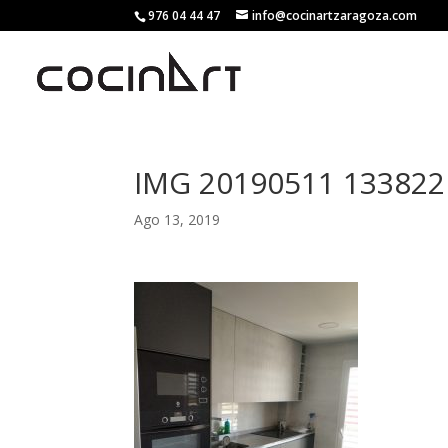
976 04 44 47
info@cocinartzaragoza.com
IMG 20190511 133822
Ago 13, 2019