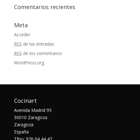
Comentarios recientes
Meta
Acceder
RSS
de las entradas
RSS
de los comentarios
WordPress.org
Cocinart
Avenida Madrid 95
50010 Zaragoza
Zaragoza
España
Tfno: 976 04 44 47