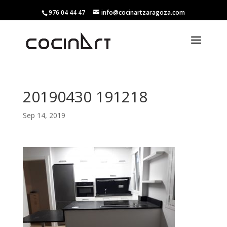
976 04 44 47
info@cocinartzaragoza.com
20190430 191218
Sep 14, 2019