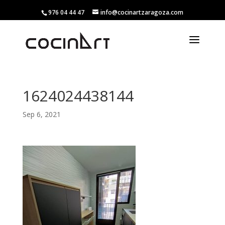
976 04 44 47
info@cocinartzaragoza.com
1624024438144
Sep 6, 2021