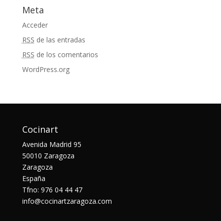
Meta
Acceder
RSS
de las entradas
RSS
de los comentarios
WordPress.org
Cocinart
Avenida Madrid 95
50010 Zaragoza
Zaragoza
España
Tfno: 976 04 44 47
info@cocinartzaragoza.com