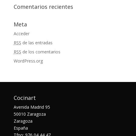
Comentarios recientes
Meta
Acceder
RSS
de las entradas
RSS
de los comentarios
WordPress.org
Cocinart
Avenida Madrid 95
50010 Zaragoza
Zaragoza
España
Tfno: 976 04 44 47