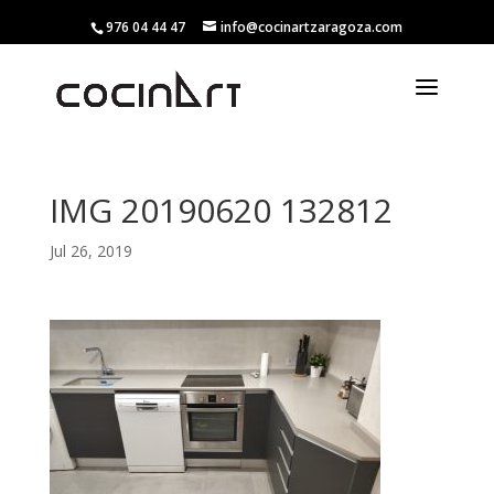
976 04 44 47
info@cocinartzaragoza.com
IMG 20190620 132812
Jul 26, 2019