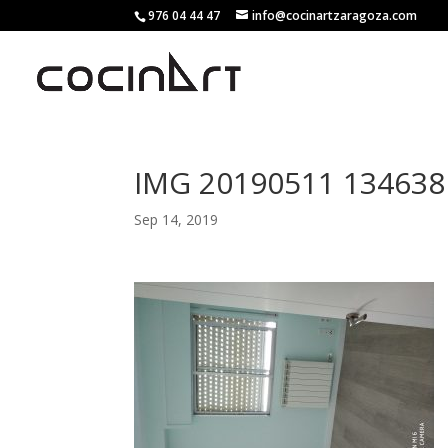
976 04 44 47
info@cocinartzaragoza.com
IMG 20190511 134638
Sep 14, 2019