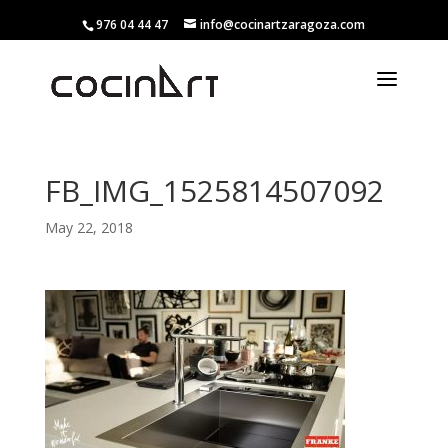
976 04 44 47
info@cocinartzaragoza.com
FB_IMG_1525814507092
May 22, 2018