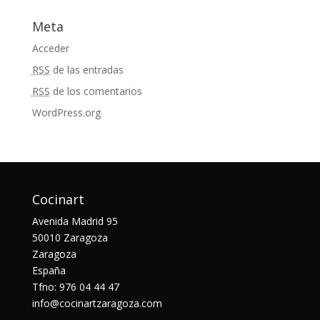
Meta
Acceder
RSS
de las entradas
RSS
de los comentarios
WordPress.org
Cocinart
Avenida Madrid 95
50010 Zaragoza
Zaragoza
España
Tfno: 976 04 44 47
info@cocinartzaragoza.com