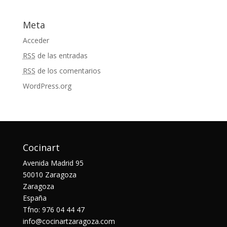
Meta
Acceder
RSS
de las entradas
RSS
de los comentarios
WordPress.org
Cocinart
Avenida Madrid 95
50010 Zaragoza
Zaragoza
España
Tfno: 976 04 44 47
info@cocinartzaragoza.com