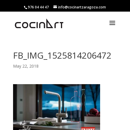
976 04 44 47
info@cocinartzaragoza.com
FB_IMG_1525814206472
May 22, 2018