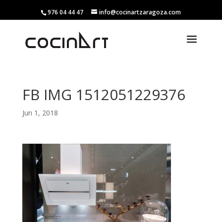
976 04 44 47
info@cocinartzaragoza.com
FB IMG 1512051229376
Jun 1, 2018